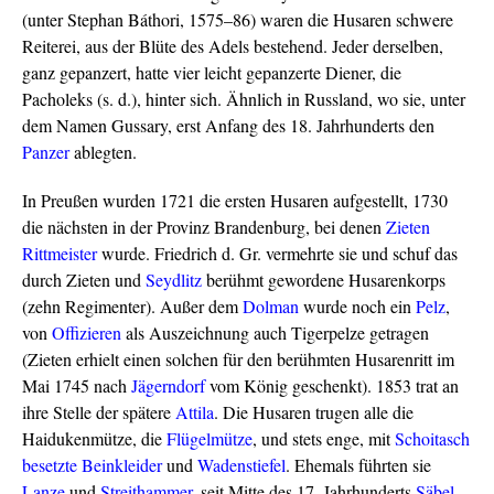
(unter Stephan Báthori, 1575–86) waren die Husaren schwere
Reiterei, aus der Blüte des Adels bestehend. Jeder derselben,
ganz gepanzert, hatte vier leicht gepanzerte Diener, die
Pacholeks (s. d.), hinter sich. Ähnlich in Russland, wo sie, unter
dem Namen Gussary, erst Anfang des 18. Jahrhunderts den
Panzer
ablegten.
In Preußen wurden 1721 die ersten Husaren aufgestellt, 1730
die nächsten in der Provinz Brandenburg, bei denen
Zieten
Rittmeister
wurde. Friedrich d. Gr. vermehrte sie und schuf das
durch Zieten und
Seydlitz
berühmt gewordene Husarenkorps
(zehn Regimenter). Außer dem
Dolman
wurde noch ein
Pelz
,
von
Offizieren
als Auszeichnung auch Tigerpelze getragen
(Zieten erhielt einen solchen für den berühmten Husarenritt im
Mai 1745 nach
Jägerndorf
vom König geschenkt). 1853 trat an
ihre Stelle der spätere
Attila
. Die Husaren trugen alle die
Haidukenmütze, die
Flügelmütze
, und stets enge, mit
Schoitasch
besetzte
Beinkleider
und
Wadenstiefel
. Ehemals führten sie
Lanze
und
Streithammer
, seit Mitte des 17. Jahrhunderts
Säbel