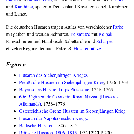
und
Karabiner
, später in Deutschland Kavalleriesäbel, Karabiner
und Lanze.
Die deutschen Husaren trugen Attilas von verschiedener
Farbe
mit gelben und weißen Schnüren,
Pelzmütze
mit
Kolpak
,
Fangschnüren und Haarbusch, Säbeltasche und
Schärpe
;
einzelne Regimenter auch Pelze. S.
Husarenmütze
.
Figuren
Husaren des Siebenjährigen Krieges
Preußische Husaren im Siebenjährigen Krieg
, 1756–1763
Bayerisches Husarenkorps Piosasque
, 1756–1763
69e Régiment de Cavalerie, Royal Nassau (Hussards
Allemands)
, 1758–1776
Österreichische Grenz-Husaren im Siebenjährigen Krieg
Husaren der Napoleonischen Kriege
Badische Husaren
, 1806–1812
Britische Husaren, 1806–1815
, 1:72 ESCI P-230