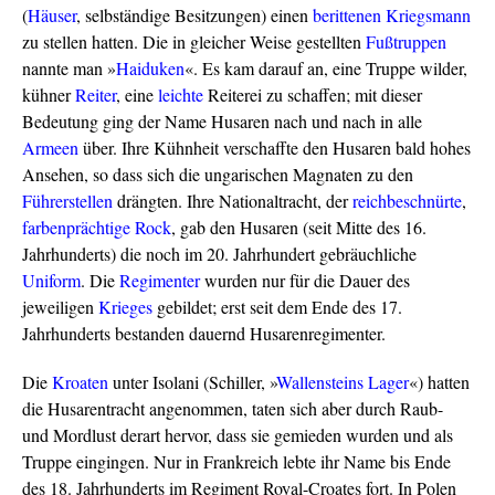
(
Häuser
, selbständige Besitzungen) einen
berittenen
Kriegsmann
zu stellen hatten. Die in gleicher Weise gestellten
Fußtruppen
nannte man »
Haiduken
«. Es kam darauf an, eine Truppe wilder,
kühner
Reiter
, eine
leichte
Reiterei zu schaffen; mit dieser
Bedeutung ging der Name Husaren nach und nach in alle
Armeen
über. Ihre Kühnheit verschaffte den Husaren bald hohes
Ansehen, so dass sich die ungarischen Magnaten zu den
Führerstellen
drängten. Ihre Nationaltracht, der
reichbeschnürte
,
farbenprächtige
Rock
, gab den Husaren (seit Mitte des 16.
Jahrhunderts) die noch im 20. Jahrhundert gebräuchliche
Uniform
. Die
Regimenter
wurden nur für die Dauer des
jeweiligen
Krieges
gebildet; erst seit dem Ende des 17.
Jahrhunderts bestanden dauernd Husarenregimenter.
Die
Kroaten
unter Isolani (Schiller, »
Wallensteins
Lager
«) hatten
die Husarentracht angenommen, taten sich aber durch Raub-
und Mordlust derart hervor, dass sie gemieden wurden und als
Truppe eingingen. Nur in Frankreich lebte ihr Name bis Ende
des 18. Jahrhunderts im Regiment Royal-Croates fort. In Polen