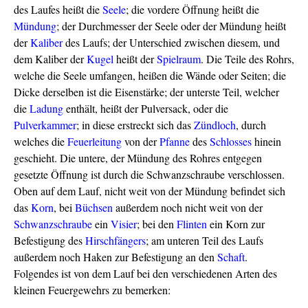
des Laufes heißt die
Seele
; die vordere Öffnung heißt die
Mündung
; der Durchmesser der Seele oder der Mündung heißt
der
Kaliber
des Laufs; der Unterschied zwischen diesem, und
dem Kaliber der
Kugel
heißt der
Spielraum
. Die Teile des Rohrs,
welche die Seele umfangen, heißen die Wände oder Seiten; die
Dicke derselben ist die Eisenstärke; der unterste Teil, welcher
die
Ladung
enthält, heißt der Pulversack, oder die
Pulverkammer
; in diese erstreckt sich das
Zündloch
, durch
welches die
Feuerleitung
von der
Pfanne
des
Schlosses
hinein
geschieht. Die untere, der Mündung des Rohres entgegen
gesetzte Öffnung ist durch die Schwanzschraube verschlossen.
Oben auf dem Lauf, nicht weit von der Mündung befindet sich
das
Korn
, bei
Büchsen
außerdem noch nicht weit von der
Schwanzschraube
ein
Visier
; bei den
Flinten
ein Korn zur
Befestigung des
Hirschfängers
; am unteren Teil des Laufs
außerdem noch Haken zur Befestigung an den
Schaft
.
Folgendes ist von dem Lauf bei den verschiedenen Arten des
kleinen Feuergewehrs zu bemerken: