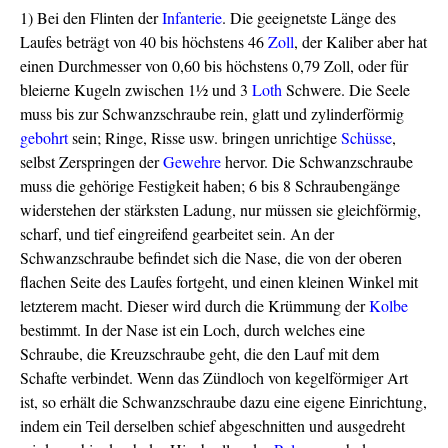
1) Bei den Flinten der
Infanterie
. Die geeignetste Länge des
Laufes beträgt von 40 bis höchstens 46
Zoll
, der Kaliber aber hat
einen Durchmesser von 0,60 bis höchstens 0,79 Zoll, oder für
bleierne Kugeln zwischen 1½ und 3
Loth
Schwere. Die Seele
muss bis zur Schwanzschraube rein, glatt und zylinderförmig
gebohrt
sein; Ringe, Risse usw. bringen unrichtige
Schüsse
,
selbst Zerspringen der
Gewehre
hervor. Die Schwanzschraube
muss die gehörige Festigkeit haben; 6 bis 8 Schraubengänge
widerstehen der stärksten Ladung, nur müssen sie gleichförmig,
scharf, und tief eingreifend gearbeitet sein. An der
Schwanzschraube befindet sich die Nase, die von der oberen
flachen Seite des Laufes fortgeht, und einen kleinen Winkel mit
letzterem macht. Dieser wird durch die Krümmung der
Kolbe
bestimmt. In der Nase ist ein Loch, durch welches eine
Schraube, die Kreuzschraube geht, die den Lauf mit dem
Schafte verbindet. Wenn das Zündloch von kegelförmiger Art
ist, so erhält die Schwanzschraube dazu eine eigene Einrichtung,
indem ein Teil derselben schief abgeschnitten und ausgedreht