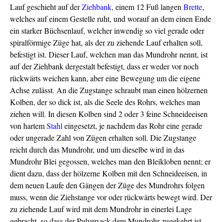
Lauf geschieht auf der
Ziehbank
, einem 12 Fuß langen
Brette
,
welches auf einem Gestelle ruht, und worauf an dem einen Ende
ein starker Büchsenlauf, welcher inwendig so viel gerade oder
spiralförmige Züge hat, als der zu ziehende Lauf erhalten soll,
befestigt ist. Dieser Lauf, welchen man das Mundrohr nennt, ist
auf der Ziehbank dergestalt befestigt, dass er weder vor noch
rückwärts weichen kann, aber eine Bewegung um die eigene
Achse zulässt. An die Zugstange schraubt man einen hölzernen
Kolben, der so dick ist, als die Seele des Rohrs, welches man
ziehen will. In diesen Kolben sind 2 oder 3 feine Schneideeisen
von hartem
Stahl
eingesetzt, je nachdem das Rohr eine gerade
oder ungerade Zahl von Zügen erhalten soll. Die Zugstange
reicht durch das Mundrohr, und um dieselbe wird in das
Mundrohr Blei gegossen, welches man den Bleikloben nennt; er
dient dazu, dass der hölzerne Kolben mit den Schneideeisen, in
dem neuen Laufe den Gängen der Züge des Mundrohrs folgen
muss, wenn die Ziehstange vor oder rückwärts bewegt wird. Der
zu ziehende Lauf wird mit dem Mundrohr in einerlei Lage
gebracht, so dass der Pulversack dem Mundrohr zugekehrt ist,