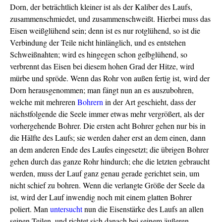
Dorn, der beträchtlich kleiner ist als der Kaliber des Laufs,
zusammenschmiedet, und zusammenschweißt. Hierbei muss das
Eisen weißglühend sein; denn ist es nur rotglühend, so ist die
Verbindung der Teile nicht hinlänglich, und es entstehen
Schweißnahten; wird es hingegen schon gelbglühend, so
verbrennt das Eisen bei diesem hohen Grad der Hitze, wird
mürbe und spröde. Wenn das Rohr von außen fertig ist, wird der
Dorn herausgenommen; man fängt nun an es auszubohren,
welche mit mehreren
Bohrern
in der Art geschieht, dass der
nächstfolgende die Seele immer etwas mehr vergrößert, als der
vorhergehende Bohrer. Die ersten acht Bohrer gehen nur bis in
die Hälfte des Laufs; sie werden daher erst an dem einen, dann
an dem anderen Ende des Laufes eingesetzt; die übrigen Bohrer
gehen durch das ganze Rohr hindurch; ehe die letzten gebraucht
werden, muss der Lauf ganz genau gerade gerichtet sein, um
nicht schief zu bohren. Wenn die verlangte Größe der Seele da
ist, wird der Lauf inwendig noch mit einem glatten Bohrer
poliert. Man
untersucht
nun die Eisenstärke des Laufs an allen
seinen Teilen, und richtet sich danach bei seinem äußeren