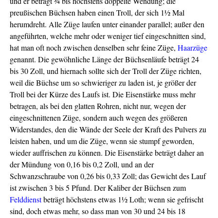
und er beträgt ¾ bis höchstens doppelte Wendung; die
preußischen Büchsen haben einen Troll, der sich 1½ Mal
herumdreht. Alle Züge laufen unter einander parallel; außer den
angeführten, welche mehr oder weniger tief eingeschnitten sind,
hat man oft noch zwischen denselben sehr feine Züge,
Haarzüge
genannt. Die gewöhnliche Länge der Büchsenläufe beträgt 24
bis 30 Zoll, und hiernach sollte sich der Troll der Züge richten,
weil die Büchse um so schwieriger zu laden ist, je größer der
Troll bei der Kürze des Laufs ist. Die Eisenstärke muss mehr
betragen, als bei den glatten Rohren, nicht nur, wegen der
eingeschnittenen Züge, sondern auch wegen des größeren
Widerstandes, den die Wände der Seele der Kraft des Pulvers zu
leisten haben, und um die Züge, wenn sie stumpf geworden,
wieder auffrischen zu können. Die Eisenstärke beträgt daher an
der Mündung von 0,16 bis 0,2 Zoll, und an der
Schwanzschraube von 0,26 bis 0,33 Zoll; das Gewicht des Lauf
ist zwischen 3 bis 5 Pfund. Der Kaliber der Büchsen zum
Felddienst
beträgt höchstens etwas 1½ Loth; wenn sie gefrischt
sind, doch etwas mehr, so dass man von 30 und 24 bis 18