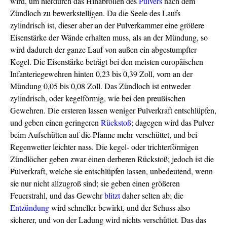
wird, um hierdurch das Hinabrollen des
Pulvers
nach dem
Zündloch zu bewerkstelligen. Da die Seele des Laufs
zylindrisch ist, dieser aber an der Pulverkammer eine größere
Eisenstärke der Wände erhalten muss, als an der Mündung, so
wird dadurch der ganze Lauf von außen ein abgestumpfter
Kegel. Die Eisenstärke beträgt bei den meisten europäischen
Infanteriegewehren hinten 0,23 bis 0,39 Zoll, vorn an der
Mündung 0,05 bis 0,08 Zoll. Das Zündloch ist entweder
zylindrisch, oder kegelförmig, wie bei den preußischen
Gewehren. Die ersteren lassen weniger Pulverkraft entschlüpfen,
und geben einen geringeren
Rückstoß
; dagegen wird das Pulver
beim Aufschütten auf die Pfanne mehr verschüttet, und bei
Regenwetter leichter nass. Die kegel- oder trichterförmigen
Zündlöcher geben zwar einen derberen Rückstoß; jedoch ist die
Pulverkraft, welche sie entschlüpfen lassen, unbedeutend, wenn
sie nur nicht allzugroß sind; sie geben einen größeren
Feuerstrahl, und das Gewehr
blitzt
daher selten ab; die
Entzündung
wird schneller bewirkt, und der Schuss also
sicherer, und von der Ladung wird nichts verschüttet. Das das