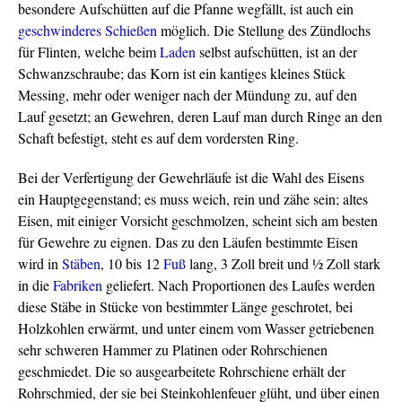
besondere Aufschütten auf die Pfanne wegfällt, ist auch ein
geschwinderes
Schießen
möglich. Die Stellung des Zündlochs
für Flinten, welche beim
Laden
selbst aufschütten, ist an der
Schwanzschraube; das Korn ist ein kantiges kleines Stück
Messing, mehr oder weniger nach der Mündung zu, auf den
Lauf gesetzt; an Gewehren, deren Lauf man durch Ringe an den
Schaft befestigt, steht es auf dem vordersten Ring.
Bei der Verfertigung der Gewehrläufe ist die Wahl des Eisens
ein Hauptgegenstand; es muss weich, rein und zähe sein; altes
Eisen, mit einiger Vorsicht geschmolzen, scheint sich am besten
für Gewehre zu eignen. Das zu den Läufen bestimmte Eisen
wird in
Stäben
, 10 bis 12
Fuß
lang, 3 Zoll breit und ½ Zoll stark
in die
Fabriken
geliefert. Nach Proportionen des Laufes werden
diese Stäbe in Stücke von bestimmter Länge geschrotet, bei
Holzkohlen erwärmt, und unter einem vom Wasser getriebenen
sehr schweren Hammer zu Platinen oder Rohrschienen
geschmiedet. Die so ausgearbeitete Rohrschiene erhält der
Rohrschmied, der sie bei Steinkohlenfeuer glüht, und über einen