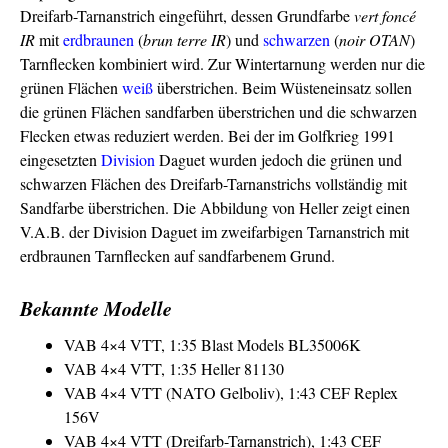
Dreifarb-Tarnanstrich eingeführt, dessen Grundfarbe
vert foncé
IR
mit
erdbraunen
(
brun terre IR
) und
schwarzen
(
noir OTAN
)
Tarnflecken kombiniert wird. Zur Wintertarnung werden nur die
grünen Flächen
weiß
überstrichen. Beim Wüsteneinsatz sollen
die grünen Flächen sandfarben überstrichen und die schwarzen
Flecken etwas reduziert werden. Bei der im Golfkrieg 1991
eingesetzten
Division
Daguet wurden jedoch die grünen und
schwarzen Flächen des Dreifarb-Tarnanstrichs vollständig mit
Sandfarbe überstrichen. Die Abbildung von Heller zeigt einen
V.A.B. der Division Daguet im zweifarbigen Tarnanstrich mit
erdbraunen Tarnflecken auf sandfarbenem Grund.
Bekannte Modelle
VAB 4×4 VTT, 1:35 Blast Models BL35006K
VAB 4×4 VTT, 1:35 Heller 81130
VAB 4×4 VTT (NATO Gelboliv), 1:43 CEF Replex
156V
VAB 4×4 VTT (Dreifarb-Tarnanstrich), 1:43 CEF