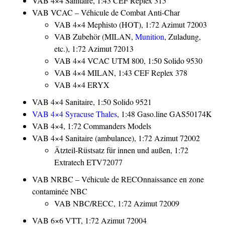
VAB 4×4 Sanitaire, 1:43 CEF Replex 315
VAB VCAC – Véhicule de Combat Anti-Char
VAB 4×4 Mephisto (HOT), 1:72 Azimut 72003
VAB Zubehör (MILAN,
Munition
, Zuladung,
etc.), 1:72 Azimut 72013
VAB 4×4 VCAC UTM 800, 1:50 Solido 9530
VAB 4×4 MILAN, 1:43 CEF Replex 378
VAB 4×4 ERYX
VAB 4×4 Sanitaire, 1:50 Solido 9521
VAB 4×4 Syracuse Thales
, 1:48 Gaso.line GAS50174K
VAB 4×4, 1:72 Commanders Models
VAB 4×4 Sanitaire (ambulance), 1:72 Azimut 72002
Ätzteil-Rüstsatz für innen und außen, 1:72
Extratech ETV72077
VAB NRBC – Véhicule de RECOnnaissance en zone
contaminée NBC
VAB NBC/RECC, 1:72 Azimut 72009
VAB 6×6 VTT, 1:72 Azimut 72004