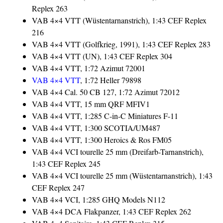
Replex 263
VAB 4×4 VTT (Wüstentarnanstrich), 1:43 CEF Replex
216
VAB 4×4 VTT (Golfkrieg, 1991), 1:43 CEF Replex 283
VAB 4×4 VTT (UN), 1:43 CEF Replex 304
VAB 4×4 VTT, 1:72 Azimut 72001
VAB 4×4 VTT
, 1:72 Heller 79898
VAB 4×4 Cal. 50 CB 127, 1:72 Azimut 72012
VAB 4×4 VTT, 15 mm QRF MFIV1
VAB 4×4 VTT, 1:285 C-in-C Miniatures F-11
VAB 4×4 VTT, 1:300 SCOTIA/UM487
VAB 4×4 VTT, 1:300 Heroics & Ros FM05
VAB 4×4 VCI tourelle 25 mm (Dreifarb-Tarnanstrich),
1:43 CEF Replex 245
VAB 4×4 VCI tourelle 25 mm (Wüstentarnanstrich), 1:43
CEF Replex 247
VAB 4×4 VCI, 1:285 GHQ Models N112
VAB 4×4 DCA Flakpanzer, 1:43 CEF Replex 262