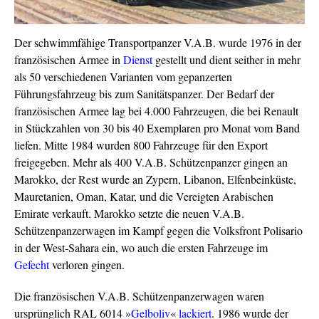
Der schwimmfähige Transportpanzer V.A.B. wurde 1976 in der
französischen Armee in
Dienst
gestellt und dient seither in mehr
als 50 verschiedenen Varianten vom gepanzerten
Führungsfahrzeug bis zum Sanitätspanzer. Der Bedarf der
französischen Armee lag bei 4.000 Fahrzeugen, die bei Renault
in Stückzahlen von 30 bis 40 Exemplaren pro Monat vom Band
liefen. Mitte 1984 wurden 800 Fahrzeuge für den Export
freigegeben. Mehr als 400 V.A.B. Schützenpanzer gingen an
Marokko, der Rest wurde an Zypern, Libanon, Elfenbeinküste,
Mauretanien, Oman, Katar, und die Vereigten Arabischen
Emirate verkauft. Marokko setzte die neuen V.A.B.
Schützenpanzerwagen im Kampf gegen die Volksfront Polisario
in der West-Sahara ein, wo auch die ersten Fahrzeuge im
Gefecht
verloren gingen.
Die französischen V.A.B. Schützenpanzerwagen waren
ursprünglich RAL 6014 »
Gelboliv
«
lackiert
. 1986 wurde der