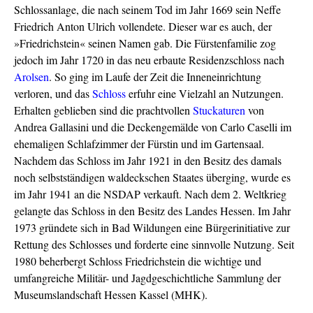
Schlossanlage, die nach seinem Tod im Jahr 1669 sein Neffe
Friedrich Anton Ulrich vollendete. Dieser war es auch, der
»Friedrichstein« seinen Namen gab. Die Fürstenfamilie zog
jedoch im Jahr 1720 in das neu erbaute Residenzschloss nach
Arolsen
. So ging im Laufe der Zeit die Inneneinrichtung
verloren, und das
Schloss
erfuhr eine Vielzahl an Nutzungen.
Erhalten geblieben sind die prachtvollen
Stuckaturen
von
Andrea Gallasini und die Deckengemälde von Carlo Caselli im
ehemaligen Schlafzimmer der Fürstin und im Gartensaal.
Nachdem das Schloss im Jahr 1921 in den Besitz des damals
noch selbstständigen waldeckschen Staates überging, wurde es
im Jahr 1941 an die NSDAP verkauft. Nach dem 2. Weltkrieg
gelangte das Schloss in den Besitz des Landes Hessen. Im Jahr
1973 gründete sich in Bad Wildungen eine Bürgerinitiative zur
Rettung des Schlosses und forderte eine sinnvolle Nutzung. Seit
1980 beherbergt Schloss Friedrichstein die wichtige und
umfangreiche Militär- und Jagdgeschichtliche Sammlung der
Museumslandschaft Hessen Kassel (MHK).