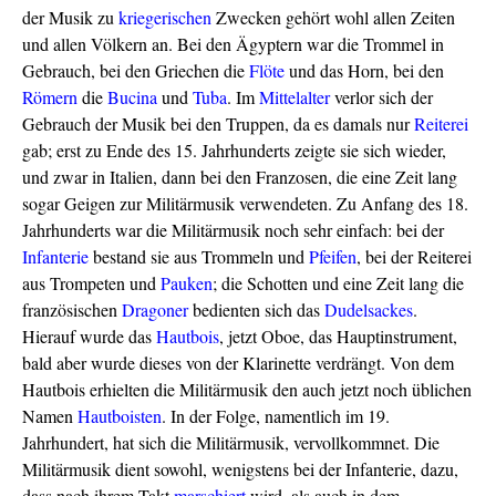
der Musik zu
kriegerischen
Zwecken gehört wohl allen Zeiten
und allen Völkern an. Bei den Ägyptern war die Trommel in
Gebrauch, bei den Griechen die
Flöte
und das Horn, bei den
Römern
die
Bucina
und
Tuba
. Im
Mittelalter
verlor sich der
Gebrauch der Musik bei den Truppen, da es damals nur
Reiterei
gab; erst zu Ende des 15. Jahrhunderts zeigte sie sich wieder,
und zwar in Italien, dann bei den Franzosen, die eine Zeit lang
sogar Geigen zur Militärmusik verwendeten. Zu Anfang des 18.
Jahrhunderts war die Militärmusik noch sehr einfach: bei der
Infanterie
bestand sie aus Trommeln und
Pfeifen
, bei der Reiterei
aus Trompeten und
Pauken
; die Schotten und eine Zeit lang die
französischen
Dragoner
bedienten sich das
Dudelsackes
.
Hierauf wurde das
Hautbois
, jetzt Oboe, das Hauptinstrument,
bald aber wurde dieses von der Klarinette verdrängt. Von dem
Hautbois erhielten die Militärmusik den auch jetzt noch üblichen
Namen
Hautboisten
. In der Folge, namentlich im 19.
Jahrhundert, hat sich die Militärmusik, vervollkommnet. Die
Militärmusik dient sowohl, wenigstens bei der Infanterie, dazu,
dass nach ihrem Takt
marschiert
wird, als auch in dem