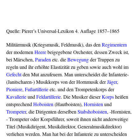
Quelle: Pierer’s Universal-Lexikon 4. Auflage 1857–1865
Militärmusik (Kriegsmusik, Feldmusik), das den
Regimentern
der modernen
Heere
beigegebene Orchester, dessen Zweck ist,
bei Märschen,
Paraden
etc. die
Bewegung
der Truppen zu
regeln und ihr erhöhte Elastizität zu geben sowie auch wohl im
Gefecht
den Mut anzufeuern. Man unterscheidet die Infanterie-
(Janitscharen-) Musikkorps von der Hornmusik der
Jäger
,
Pioniere
,
Fußartillerie
etc. und den Trompetenkorps der
Kavallerie
und
Feldartillerie
. Die Musiker dieser
Korps
heißen
entsprechend
Hoboisten
(Hautboisten),
Hornisten
und
Trompeter
, die Dirigenten derselben
Stabshoboisten
, -Hornisten,
- Trompeter oder Korpsführer, soweit ihnen nicht anderweitige
Titel (Musikdirigent, Musikdirektor, Generalmusikdirektor)
verliehen werden. Man hat bei der Infanterie zu unterscheiden