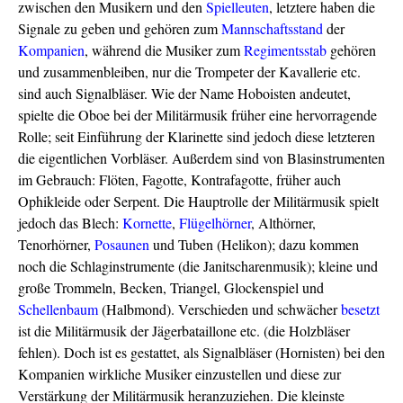
zwischen den Musikern und den
Spielleuten
, letztere haben die
Signale zu geben und gehören zum
Mannschaftsstand
der
Kompanien
, während die Musiker zum
Regimentsstab
gehören
und zusammenbleiben, nur die Trompeter der Kavallerie etc.
sind auch Signalbläser. Wie der Name Hoboisten andeutet,
spielte die Oboe bei der Militärmusik früher eine hervorragende
Rolle; seit Einführung der Klarinette sind jedoch diese letzteren
die eigentlichen Vorbläser. Außerdem sind von Blasinstrumenten
im Gebrauch: Flöten, Fagotte, Kontrafagotte, früher auch
Ophikleide oder Serpent. Die Hauptrolle der Militärmusik spielt
jedoch das Blech:
Kornette
,
Flügelhörner
, Althörner,
Tenorhörner,
Posaunen
und Tuben (Helikon); dazu kommen
noch die Schlaginstrumente (die Janitscharenmusik); kleine und
große Trommeln, Becken, Triangel, Glockenspiel und
Schellenbaum
(Halbmond). Verschieden und schwächer
besetzt
ist die Militärmusik der Jägerbataillone etc. (die Holzbläser
fehlen). Doch ist es gestattet, als Signalbläser (Hornisten) bei den
Kompanien wirkliche Musiker einzustellen und diese zur
Verstärkung der Militärmusik heranzuziehen. Die kleinste