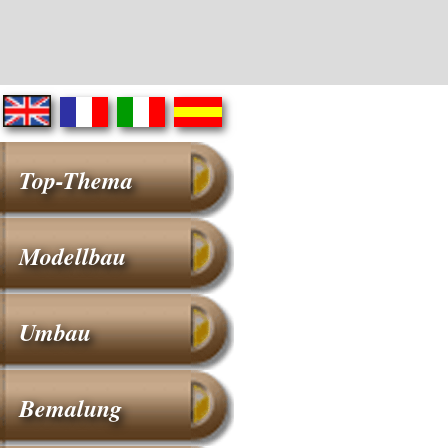
Top-Thema
Modellbau
Umbau
Bemalung