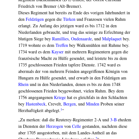
Friedrich von Bremer (Alt-Bremer).
Dieses Regiment hat bereits zu Ende des vorigen Jahrhundert in
den
Feldzügen
gegen die
Türken
und Franzosen vielen Ruhm
erlangt. Zu Anfang des jetzigen ward es bis 1712 in den
Niederlanden gebraucht, und trug das seinige zu Erfechtung der
blutigen Siege bey
Ramillies
,
Oudenaarde
, und
Malplaquet
bey.
1719 wohnte es dem
Treffen
bey Walksmühlen mit Ruhme bey.
1734 ward es dem
Kayser
mit mehrern Regimentern gegen die
französische Macht zu Hülfe gesendet, und leistete bis zu dem
1735 geschlossenen Frieden tapfere Dienste. 1742 ward es
abermals der von mehrern Feinden angegriffenen Königin von
Hungarn zu Hülfe gesendet, und erwarb in den Feldzügen am
Rhein
und in den Niederlanden, denen es bis zu dem 1748
geschlossenen Frieden beygewohnet, vielen Ruhm. Bey dem
1756 angegangenen
Kriege
hat es gleichfals in den Schlachten
bey
Hastenbeck
, Crevelt,
Bergen
, und
Minden
Proben seiner
1
Herzhaftigkeit abgelegt.
“
„Zu merken: daß die Reuterey-Regimenter 2-A und
3-B
ehedem
in Diensten der
Herzogen
von
Celle
gestanden, nachdem diese
aber 1705 ausgestorben, mit dem Landes-Antheil an das
2