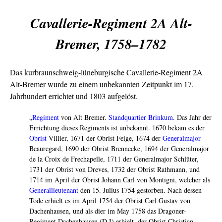
Cavallerie-Regiment 2A Alt-
Bremer, 1758–1782
Das kurbraunschweig-lüneburgische Cavallerie-Regiment 2A
Alt-Bremer wurde zu einem unbekannten Zeitpunkt im 17.
Jahrhundert errichtet und 1803 aufgelöst.
„
Regiment
von Alt Bremer.
Standquartier
Brinkum
. Das Jahr der
Errichtung dieses Regiments ist unbekannt. 1670 bekam es der
Obrist
Villier, 1671 der Obrist Feige, 1674 der
Generalmajor
Beauregard, 1690 der Obrist Brennecke, 1694 der Generalmajor
de la Croix de Frechapelle, 1711 der Generalmajor Schlüter,
1731 der Obrist von Dreves, 1732 der Obrist Rathmann, und
1714 im April der Obrist Johann Carl von Montigni, welcher als
Generallieutenant
den 15. Julius 1754 gestorben. Nach dessen
Tode erhielt es im April 1754 der Obrist Carl Gustav von
Dachenhausen, und als dier im May 1758 das Dragoner-
Regiment Dachenhausen (D I) erhielt, der Obrist Christian