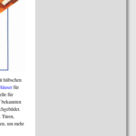
it hübschen
Häuser
für
lle für
f bekannten
chgebildet.
, Türen,
den, um mehr