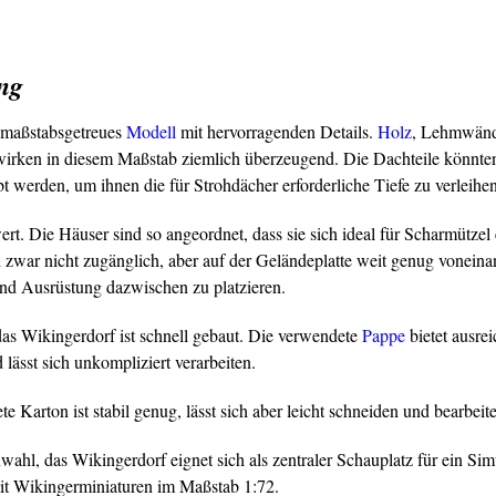
ng
, maßstabsgetreues
Modell
mit hervorragenden Details.
Holz
, Lehmwän
wirken in diesem Maßstab ziemlich überzeugend. Die Dachteile könnten
t werden, um ihnen die für Strohdächer erforderliche Tiefe zu verleihen
rt. Die Häuser sind so angeordnet, dass sie sich ideal für Scharmützel
zwar nicht zugänglich, aber auf der Geländeplatte weit genug voneinan
nd Ausrüstung dazwischen zu platzieren.
das Wikingerdorf ist schnell gebaut. Die verwendete
Pappe
bietet ausre
 lässt sich unkompliziert verarbeiten.
e Karton ist stabil genug, lässt sich aber leicht schneiden und bearbeit
hl, das Wikingerdorf eignet sich als zentraler Schauplatz für ein Sim
mit Wikingerminiaturen im Maßstab 1:72.