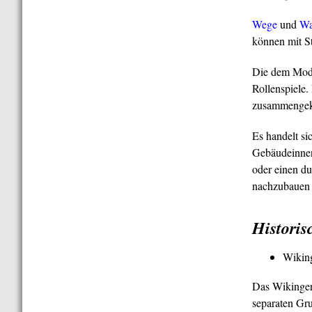
Wege
und
Wa
können mit St
Die dem Mode
Rollenspiele.
zusammengek
Es handelt si
Gebäudeinnen
oder einen du
nachzubauen
Histori
Wiking
Das Wikingerd
separaten Gru