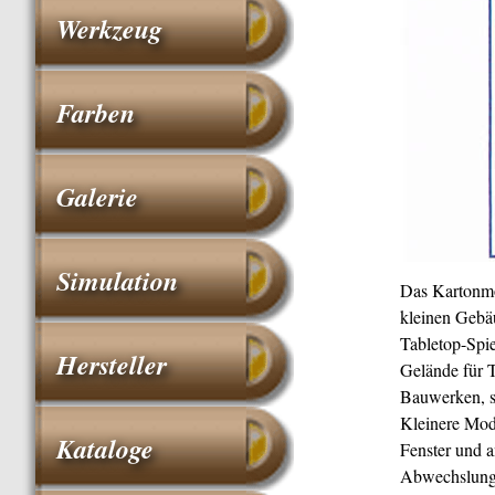
Werkzeug
Farben
Galerie
Simulation
Das Kartonmo
kleinen Gebäu
Tabletop-Spie
Hersteller
Gelände für 
Bauwerken, si
Kleinere Modi
Kataloge
Fenster und 
Abwechslung 