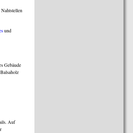
 Nahtstellen
es
und
tes Gebäude
 Balsaholz
ils. Auf
r