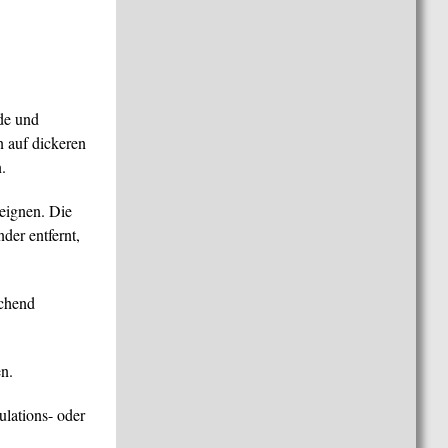
de und
 auf dickeren
.
 eignen. Die
der entfernt,
ichend
en.
ulations- oder