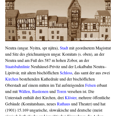
Neutra (ungar. Nyitra, spr njítra),
Stadt
mit geordnetem Magistrat
und Sitz des gleichnamigen ungar. Komitats (s. oben), an der
Neutra und am Fuß des 587 m hohen Zobor, an der
Staatsbahnlinie
Neuhäusel-Privitz und der Lokalbahn Neutra–
Lipótvár, mit altem bischöflichen
Schloss
, das samt der aus zwei
Kirchen
bestehenden Kathedrale und der bischöflichen
Oberstadt auf einem mitten im Tal aufsteigenden
Felsen
erbaut
und mit
Wällen
,
Bastionen
und
Toren
versehen ist. Die
Unterstadt enthält drei Kirchen, drei
Klöster
, mehrere öffentliche
Gebäude (Komitatshaus, neues
Rathaus
und Theater) und hat
(1901) 15.169 ungarische, slowakische und deutsche (meist