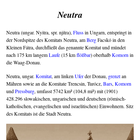
Neutra
Neutra (ungar. Nyitra, spr. njítra),
Fluss
in Ungarn, entspringt in
der Nordspitze des Komitats Neutra, am
Berg
Facskó in den
Kleinen Fátra, durchfließt das genannte Komitat und mündet
nach 175 km langem
Laufe
(15 km
flößbar
) oberhalb
Komorn
in
die Waag-Donau.
Neutra, ungar.
Komitat
, am linken
Ufer
der Donau,
grenzt
an
Mähren sowie an die Komitate Trencsin, Turócz,
Bars
,
Komorn
und
Pressburg
, umfasst 5742 km² (104,8 mi²) mit (1901)
428.296 slowakischen, ungarischen und deutschen (römisch-
katholischen, evangelischen und israelitischen) Einwohnern. Sitz
des Komitats ist die Stadt Neutra.