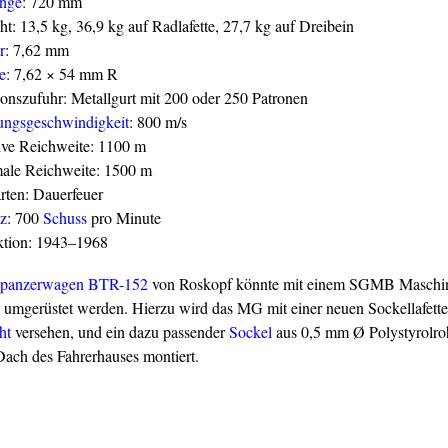
änge
: 720 mm
t: 13,5 kg, 36,9 kg auf Radlafette, 27,7 kg auf Dreibein
r
: 7,62 mm
e
: 7,62 × 54 mm R
onszufuhr: Metallgurt mit 200 oder 250 Patronen
ngsgeschwindigkeit
: 800 m/s
ive Reichweite: 1100 m
ale Reichweite: 1500 m
rten: Dauerfeuer
z
: 700
Schuss
pro Minute
ktion: 1943–1968
npanzerwagen BTR-152
von Roskopf könnte mit einem SGMB Maschi
umgerüstet werden. Hierzu wird das MG mit einer neuen Sockellafett
ht
versehen, und ein dazu passender
Sockel
aus 0,5 mm Ø Polystyrolro
Dach des Fahrerhauses montiert.