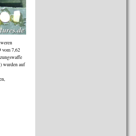
hweren
9 vom 7,62
ützungswaffe
) wurden auf
en,