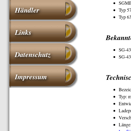
SGMB 
Händler
Typ 57
Typ 63
Links
Bekannt
SG-43 
Datenschutz
SG-43
Impressum
Technis
Bezei
Typ: m
Entwic
Ladepr
Versch
Länge