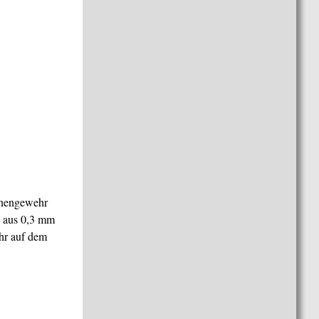
nengewehr
e aus 0,3 mm
hr auf dem