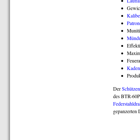
Laufl
Gewich
Kalibe
Patron
Muniti
Mündu
Effekt
Maxim
Feuera
Kaden
Produ
Der
Schütze
des BTR-60P 
Federstahldra
gepanzerten 