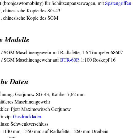
(bronjeawtomobilny) für Schützenpanzerwagen, mit
Spatengriffen
, chinesische Kopie des SG-43
, chinesische Kopie des SGM
e Modelle
/ SGM Maschinengewehr mit Radlafette, 1:6 Trumpeter 68607
 / SGM Maschinengewehr auf
BTR-60P
, 1:100 Roskopf 16
che Daten
chnung: Gorjunow SG-43, Kaliber 7,62 mm
ittleres Maschinengewehr
kler: Pjotr Maximowitsch Gorjunow
inzip:
Gasdrucklader
luss: Schwenkverschluss
: 1140 mm, 1550 mm auf Radlafette, 1260 mm Dreibein