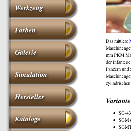
Werkzeug
Farben
Das mittlere
Maschinengew
Galerie
mm PKM Mas
der Infanter
Panzern und 
Simulation
Maschinenge
zylindrische
Hersteller
Variant
SG-43 
Kataloge
SGM (m
SGMT (