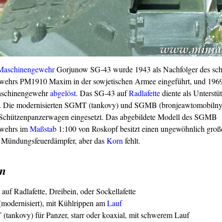
Maschinengewehr
Gorjunow SG-43 wurde 1943 als Nachfolger des sc
ehrs PM1910 Maxim in der sowjetischen Armee eingeführt, und 196
chinengewehr
abgelöst
. Das SG-43 auf
Rad
lafette
diente als Unterst
ie. Die modernisierten SGMT (tankovy) und SGMB (bronjeawtomobilny
Schützenpanzerwagen eingesetzt. Das abgebildete Modell des SGMB
wehrs im
Maßstab
1:100 von Roskopf besitzt einen ungewöhnlich groß
n Mündungsfeuerdämpfer, aber das
Korn
fehlt.
en
auf Radlafette, Dreibein, oder Sockellafette
odernisiert), mit Kühlrippen am
Lauf
tankovy) für Panzer, starr oder koaxial, mit schwerem Lauf