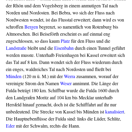
der Rhön und dem Vogelsberg in einem anmutigen Tal nach
Norden und Nordosten. Bei Bebra, wo sich der Fluss nach
Nordwesten wendet, ist das Flusstal erweitert; dann wird es von
schroffen
Bergen
begrenzt, so namentlich von Rotenburg bis
Altmorschen. Bei Beiseförth erscheint es auf einmal eng
zugeschlossen, so dass kaum
Platz
für den Fluss und die
Landstraße
bleibt und die
Eisenbahn
durch einen Tunnel geführt
werden musste. Unterhalb Freienhagen bei Kassel erweitert sich
das Tal auf 8 km. Dann wendet sich der Fluss wiederum durch
ein enges, waldreiches Tal nach Nordosten und fließt bei
Münden
(120 m ü. M.) mit der
Werra
zusammen, worauf der
vereinigte Strom den Namen
Weser
annimmt. Die Länge der
Fulda beträgt 180 km. Schiffbar wurde die Fulda 1600 durch
den Landgrafen Moritz auf 104 km bis Mecklar unterhalb
Hersfeld hinauf gemacht, doch ist die Schifffahrt auf ihr nur
unbedeutend. Die Strecke von Kassel bis Münden ist
kanalisiert
.
Die Hauptnebenflüsse der Fulda sind: links die Lüder, Schlitz,
Eder
mit der Schwalm, rechts die Hann.