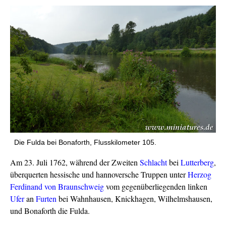
Die Fulda bei Bonaforth, Flusskilometer 105.
Am 23. Juli 1762, während der Zweiten
Schlacht
bei
Lutterberg
,
überquerten hessische und hannoversche Truppen unter
Herzog
Ferdinand von Braunschweig
vom gegenüberliegenden linken
Ufer
an
Furten
bei Wahnhausen, Knickhagen, Wilhelmshausen,
und Bonaforth die Fulda.