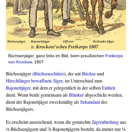
Büchsenjäger, ganz links im Bild, beim preußischen
Freikorps
von Krockow
, 1807
Büchsenjäger (
Büchsenschütze
), der mit
Büchse
und
Hirschfänger
bewaffnete
Jäger
, im Unterschied zum
Bajonettjäger
, mit dem er gelegentlich in der selben
Einheit
dient. Wenn beide gemeinsam als
Blänker
abgeschickt werden,
dient der Bajonettjäger zweckmäßig als
Sekundant
des
Büchsenjägers.
Es erscheint ausreichend, wenn die gemischte
Jägerabteilung
aus
⅛ Büchsenjägern und ⅞ Bajonettjägern besteht, da immer nur ¼