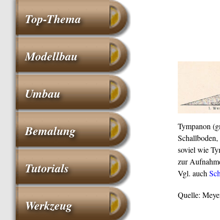
Top-Thema
Modellbau
Umbau
Tympanon (gr
Bemalung
Schallboden,
soviel wie Ty
zur Aufnahme
Tutorials
Vgl. auch
Sch
Quelle: Meye
Werkzeug