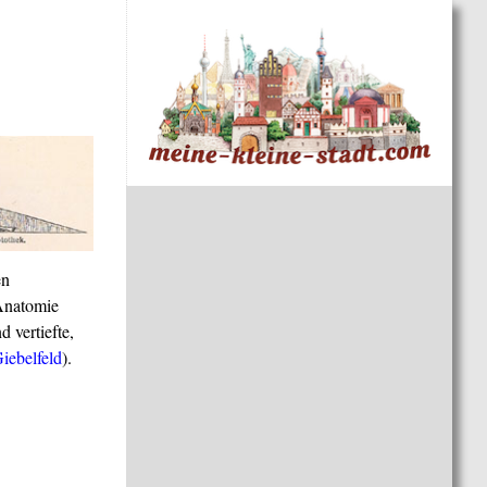
en
 Anatomie
 vertiefte,
iebelfeld
).