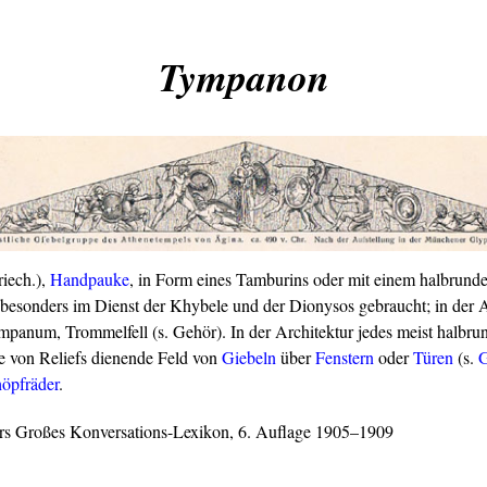
Tympanon
iech.),
Handpauke
, in Form eines Tamburins oder mit einem halbrund
 besonders im Dienst der Khybele und der Dionysos gebraucht; in der
mpanum, Trommelfell (s. Gehör). In der Architektur jedes meist halbrund
 von Reliefs dienende Feld von
Giebeln
über
Fenstern
oder
Türen
(s.
G
öpfräder
.
rs Großes Konversations-Lexikon, 6. Auflage 1905–1909