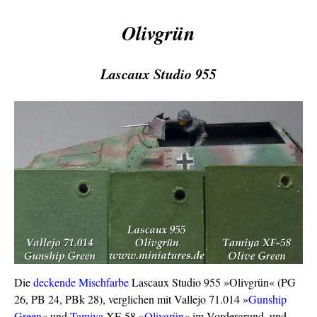
Olivgrün
Lascaux Studio 955
Die
deckende
Mischfarbe
Lascaux Studio 955 »Olivgrün« (PG
26, PB 24, PBk 28), verglichen mit Vallejo 71.014 »
Gunship
Green
« und
Tamiya
XF-58 »
Olivgrün
« im Vordergrund, und