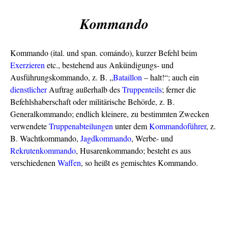
Kommando
Kommando (ital. und span. comándo), kurzer Befehl beim
Exerzieren
etc., bestehend aus Ankündigungs- und
Ausführungskommando, z. B. „
Bataillon
– halt!“; auch ein
dienstlicher
Auftrag außerhalb des
Truppenteils
; ferner die
Befehlshaberschaft oder militärische Behörde, z. B.
Generalkommando; endlich kleinere, zu bestimmten Zwecken
verwendete
Truppenabteilungen
unter dem
Kommandoführer
, z.
B. Wachtkommando,
Jagdkommando
, Werbe- und
Rekrutenkommando
, Husarenkommando; besteht es aus
verschiedenen
Waffen
, so heißt es gemischtes Kommando.