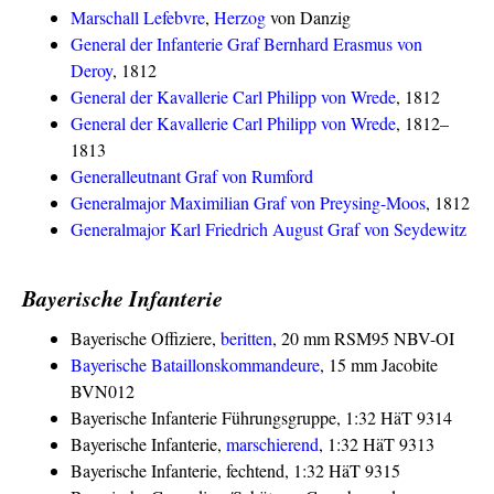
Marschall Lefebvre
,
Herzog
von Danzig
General der Infanterie Graf Bernhard Erasmus von
Deroy
, 1812
General der Kavallerie Carl Philipp von Wrede
, 1812
General der Kavallerie Carl Philipp von Wrede
, 1812–
1813
Generalleutnant Graf von Rumford
Generalmajor Maximilian Graf von Preysing-Moos
, 1812
Generalmajor Karl Friedrich August Graf von Seydewitz
Bayerische Infanterie
Bayerische Offiziere,
beritten
, 20 mm RSM95 NBV-OI
Bayerische Bataillonskommandeure
, 15 mm Jacobite
BVN012
Bayerische Infanterie Führungsgruppe, 1:32 HäT 9314
Bayerische Infanterie,
marschierend
, 1:32 HäT 9313
Bayerische Infanterie, fechtend, 1:32 HäT 9315