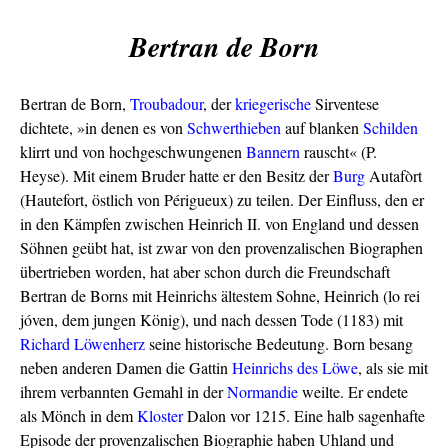
Bertran de Born
Bertran de Born,
Troubadour
, der
kriegerische
Sirventese
dichtete, »in denen es von
Schwerthieben
auf blanken
Schilden
klirrt und von hochgeschwungenen
Bannern
rauscht« (P.
Heyse). Mit einem Bruder hatte er den Besitz der
Burg
Autafòrt
(Hautefort, östlich von Périgueux) zu teilen. Der Einfluss, den er
in den Kämpfen zwischen Heinrich II. von England und dessen
Söhnen geübt hat, ist zwar von den provenzalischen Biographen
übertrieben worden, hat aber schon durch die Freundschaft
Bertran de Borns mit Heinrichs ältestem Sohne, Heinrich (lo rei
jóven, dem jungen König), und nach dessen Tode (1183) mit
Richard Löwenherz
seine historische Bedeutung. Born besang
neben anderen Damen die Gattin
Heinrichs des Löwe
, als sie mit
ihrem verbannten Gemahl in der
Normandie
weilte. Er endete
als Mönch in dem
Kloster
Dalon vor 1215. Eine halb sagenhafte
Episode der provenzalischen Biographie haben Uhland und