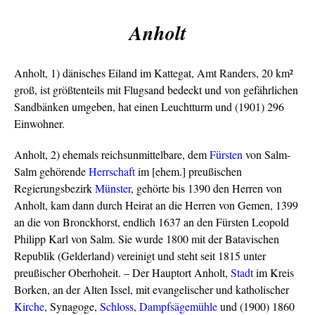
Anholt
Anholt, 1) dänisches Eiland im Kattegat, Amt Randers, 20 km²
groß, ist größtenteils mit Flugsand bedeckt und von gefährlichen
Sandbänken umgeben, hat einen Leuchtturm und (1901) 296
Einwohner.
Anholt, 2) ehemals reichsunmittelbare, dem
Fürsten
von Salm-
Salm gehörende
Herrschaft
im [ehem.] preußischen
Regierungsbezirk
Münster
, gehörte bis 1390 den Herren von
Anholt, kam dann durch Heirat an die Herren von Gemen, 1399
an die von Bronckhorst, endlich 1637 an den Fürsten Leopold
Philipp Karl von Salm. Sie wurde 1800 mit der Batavischen
Republik (Gelderland) vereinigt und steht seit 1815 unter
preußischer Oberhoheit. – Der Hauptort Anholt,
Stadt
im Kreis
Borken, an der Alten Issel, mit evangelischer und katholischer
Kirche
, Synagoge,
Schloss
,
Dampfsägemühle
und (1900) 1860