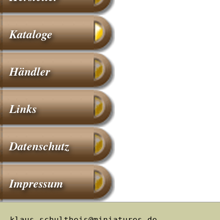
Kataloge
Händler
Links
Datenschutz
Impressum
klaus.schultheis@miniatures.de –