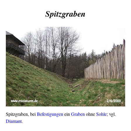
Spitzgraben
Spitzgraben, bei
Befestigungen
ein
Graben
ohne
Sohle
; vgl.
Diamant
.