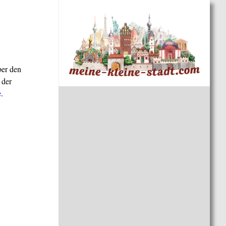
ber den
 der
e
.