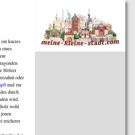
 ein kurzes
 eines
 zur
tragenden
e Hölzer
verzahnt oder
apft
und zur
ndes durch
den wird.
elholz wohl
 jenen
i reicherer