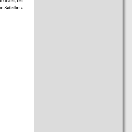
nkmäler, bei
em Sattelholz