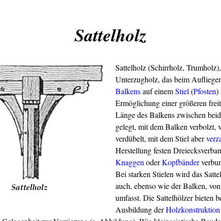
Sattelholz
Sattelholz (Schirrholz, Trumholz),
Unterzugholz, das beim Aufliegen
Balkens
auf einem
Stiel
(
Pfosten
)
Ermöglichung einer größeren frei
Länge des Balkens zwischen beid
gelegt, mit dem Balken verbolzt, 
verdübelt, mit dem Stiel aber
verz
Herstellung festen Dreiecksverba
Knaggen
oder
Kopfbänder
verbun
Bei starken Stielen wird das Satt
auch, ebenso wie der Balken, von
umfasst. Die Sattelhölzer bieten be
Ausbildung der
Holzkonstruktion