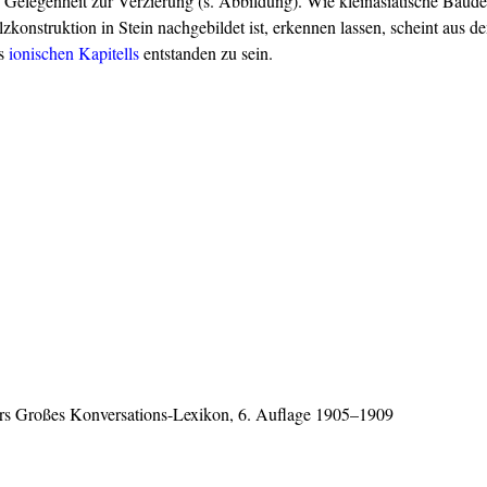
Gelegenheit zur Verzierung (s. Abbildung). Wie kleinasiatische Baude
zkonstruktion in Stein nachgebildet ist, erkennen lassen, scheint aus d
s
ionischen
Kapitells
entstanden zu sein.
rs Großes Konversations-Lexikon, 6. Auflage 1905–1909