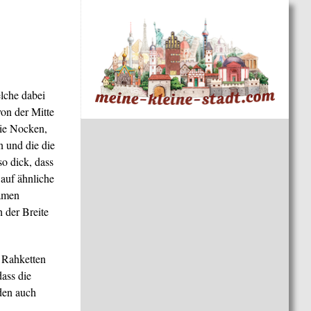
lche dabei
von der Mitte
die Nocken,
n und die die
so dick, dass
auf ähnliche
Namen
 der Breite
e Rahketten
ass die
rden auch