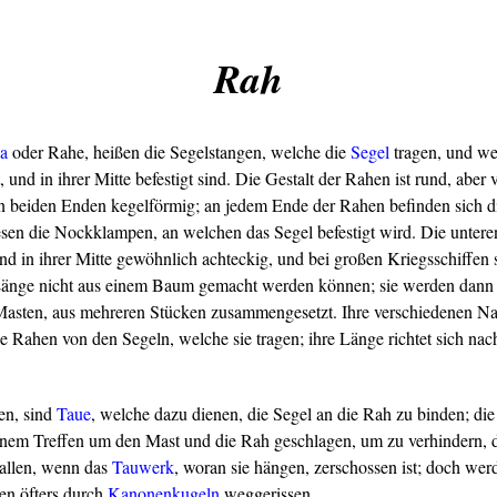
Rah
a
oder Rahe, heißen die Segelstangen, welche die
Segel
tragen, und we
, und in ihrer Mitte befestigt sind. Die Gestalt der Rahen ist rund, aber 
en beiden Enden kegelförmig; an jedem Ende der Rahen befinden sich 
esen die Nockklampen, an welchen das Segel befestigt wird. Die untere
nd in ihrer Mitte gewöhnlich achteckig, und bei großen Kriegsschiffen 
r Länge nicht aus einem Baum gemacht werden können; sie werden dann 
 Masten, aus mehreren Stücken zusammengesetzt. Ihre verschiedenen 
Rahen von den Segeln, welche sie tragen; ihre Länge richtet sich nach
en, sind
Taue
, welche dazu dienen, die Segel an die Rah zu binden; di
inem Treffen um den Mast und die Rah geschlagen, um zu verhindern, d
allen, wenn das
Tauwerk
, woran sie hängen, zerschossen ist; doch we
en öfters durch
Kanonenkugeln
weggerissen.