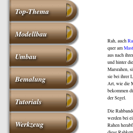
Top-Thema
Modellbau
Rah, auch
Ra
quer am
Mast
Umbau
aus nach ihr
und hinter di
Marsrahen, si
sie bei ihre
Bemalung
Art, wie die
bekommen die 
der Segel.
Tutorials
Die Rahband
werden bei e
Werkzeug
Rahen herabf
diese Rahkett